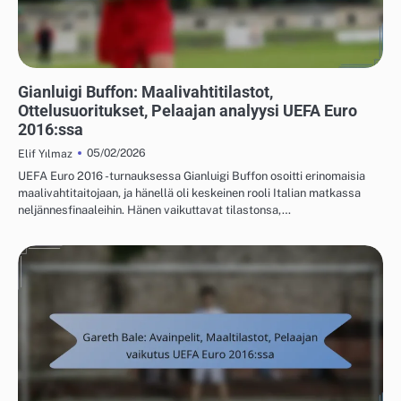
PELAAJIEN TILASTOT UEFA EUROOPAN JALKAPALLON MESTARUUSKILPAILUISTA
2016
Gianluigi Buffon: Maalivahtitilastot,
Ottelusuoritukset, Pelaajan analyysi UEFA Euro
2016:ssa
05/02/2026
Elif Yılmaz
UEFA Euro 2016 -turnauksessa Gianluigi Buffon osoitti erinomaisia
maalivahtitaitojaan, ja hänellä oli keskeinen rooli Italian matkassa
neljännesfinaaleihin. Hänen vaikuttavat tilastonsa,…