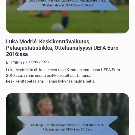
PELAAJIEN TILASTOT UEFA EUROOPAN JALKAPALLON MESTARUUSKILPAILUISTA
2016
Luka Modrić: Keskikenttävaikutus,
Pelaajastatistiikka, Otteluanalyyssi UEFA Euro
2016:ssa
09/02/2026
Elif Yılmaz
Luka Modrićilla oli keskeinen rooli Kroatian matkassa UEFA Euro
2016:ssa, ja hän osoitti poikkeukselliset taitonsa
keskikenttäpelaajana. Hänen kykynsä hallita peliä,…