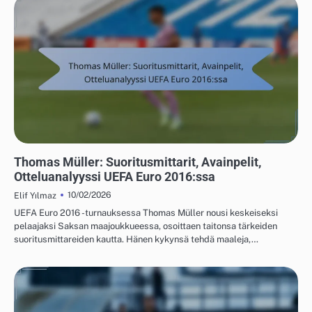
PELAAJIEN TILASTOT UEFA EUROOPAN JALKAPALLON MESTARUUSKILPAILUISTA
2016
Thomas Müller: Suoritusmittarit, Avainpelit,
Otteluanalyyssi UEFA Euro 2016:ssa
10/02/2026
Elif Yılmaz
UEFA Euro 2016 -turnauksessa Thomas Müller nousi keskeiseksi
pelaajaksi Saksan maajoukkueessa, osoittaen taitonsa tärkeiden
suoritusmittareiden kautta. Hänen kykynsä tehdä maaleja,…