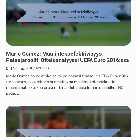
PELAAJIEN TILASTOT UEFA EUROOPAN JALKAPALLON MESTARUUSKILPAILUISTA
2016
Mario Gomez: Maalintekoefektiivisyys,
Pelaajaroolit, Otteluanalyyssi UEFA Euro 2016:ssa
10/02/2026
Elif Yılmaz
Mario Gomez nousi keskeiseksi pelaajaksi Saksalle UEFA Euro 2016 -
turnauksessa, osoittaen huomattavaa maalintekotehokkuutta
muuntamalla korkea prosentti mahdollisuuksistaan maaleiksi. Hän
pelasi…