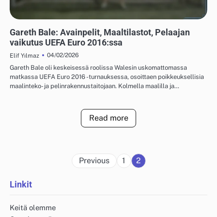
PELAAJIEN TILASTOT UEFA EUROOPAN JALKAPALLON MESTARUUSKILPAILUISTA
2016
Gareth Bale: Avainpelit, Maaltilastot, Pelaajan
vaikutus UEFA Euro 2016:ssa
04/02/2026
Elif Yılmaz
Gareth Bale oli keskeisessä roolissa Walesin uskomattomassa
matkassa UEFA Euro 2016 -turnauksessa, osoittaen poikkeuksellisia
maalinteko- ja pelinrakennustaitojaan. Kolmella maalilla ja…
Read more
Posts
Previous
1
2
pagination
Linkit
Keitä olemme