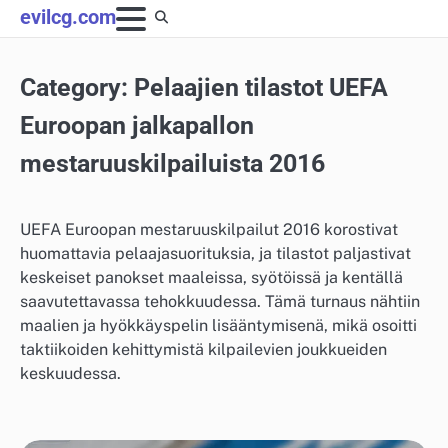
Skip
evilcg.com
to
content
Category:
Pelaajien tilastot UEFA
Euroopan jalkapallon
mestaruuskilpailuista 2016
UEFA Euroopan mestaruuskilpailut 2016 korostivat
huomattavia pelaajasuorituksia, ja tilastot paljastivat
keskeiset panokset maaleissa, syötöissä ja kentällä
saavutettavassa tehokkuudessa. Tämä turnaus nähtiin
maalien ja hyökkäyspelin lisääntymisenä, mikä osoitti
taktiikoiden kehittymistä kilpailevien joukkueiden
keskuudessa.