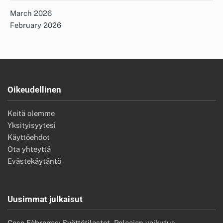
March 2026
February 2026
Oikeudellinen
Keitä olemme
Yksityisyytesi
Käyttöehdot
Ota yhteyttä
Evästekäytäntö
Uusimmat julkaisut
Cesc Fàbregas: Syöttötilastot, Pelaajan vaikutus,