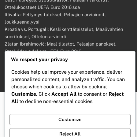
Ottelukoosteet UEFA Euro 2016:ssa
Itävalta: Pettymys tulokset, Pelaajien arvioinnit,
Joukkueanalyysi
Kroatia vs. Portugali: Keskikenttätaistelut, Maalivahtien
suoritukset, Ottelun arviointi
Zlatan Ibrahimović: Maal tilastot, Pelaajan panokset,
Otteluiden tulokset UEFA Euro 2016
N’Golo Kanté: Puolustustilastot, Pelaajan panokset, Ottelun
We respect your privacy
näkemykset UEFA Euro 2016:ssa
Cookies help us improve your experience, deliver
personalized content, and analyze traffic. You can
choose which cookies to allow by clicking
Customize
. Click
Accept All
to consent or
Reject
All
to decline non-essential cookies.
Customize
Reject All