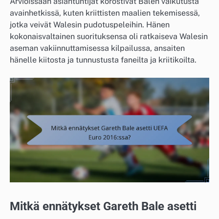
Arvioissaan asiantuntijat korostivat Balen vaikutusta
avainhetkissä, kuten kriittisten maalien tekemisessä,
jotka veivät Walesin pudotuspeleihin. Hänen
kokonaisvaltainen suorituksensa oli ratkaiseva Walesin
aseman vakiinnuttamisessa kilpailussa, ansaiten
hänelle kiitosta ja tunnustusta faneilta ja kriitikoilta.
Mitkä ennätykset Gareth Bale asetti