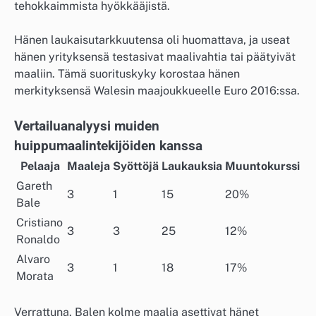
tehokkaimmista hyökkääjistä.
Hänen laukaisutarkkuutensa oli huomattava, ja useat
hänen yrityksensä testasivat maalivahtia tai päätyivät
maaliin. Tämä suorituskyky korostaa hänen
merkityksensä Walesin maajoukkueelle Euro 2016:ssa.
Vertailuanalyysi muiden
huippumaalintekijöiden kanssa
Pelaaja
Maaleja
Syöttöjä
Laukauksia
Muuntokurssi
Gareth
3
1
15
20%
Bale
Cristiano
3
3
25
12%
Ronaldo
Alvaro
3
1
18
17%
Morata
Verrattuna, Balen kolme maalia asettivat hänet