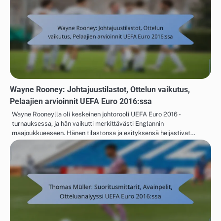
Wayne Rooney: Johtajuustilastot, Ottelun vaikutus,
Pelaajien arvioinnit UEFA Euro 2016:ssa
Wayne Rooneylla oli keskeinen johtorooli UEFA Euro 2016 -
turnauksessa, ja hän vaikutti merkittävästi Englannin
maajoukkueeseen. Hänen tilastonsa ja esityksensä heijastivat…