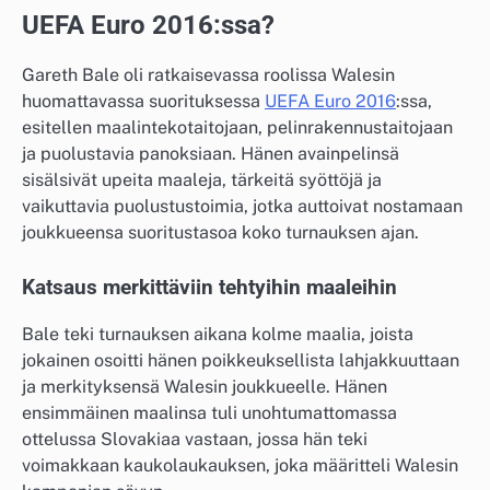
UEFA Euro 2016:ssa?
Gareth Bale oli ratkaisevassa roolissa Walesin
huomattavassa suorituksessa
UEFA Euro 2016
:ssa,
esitellen maalintekotaitojaan, pelinrakennustaitojaan
ja puolustavia panoksiaan. Hänen avainpelinsä
sisälsivät upeita maaleja, tärkeitä syöttöjä ja
vaikuttavia puolustustoimia, jotka auttoivat nostamaan
joukkueensa suoritustasoa koko turnauksen ajan.
Katsaus merkittäviin tehtyihin maaleihin
Bale teki turnauksen aikana kolme maalia, joista
jokainen osoitti hänen poikkeuksellista lahjakkuuttaan
ja merkityksensä Walesin joukkueelle. Hänen
ensimmäinen maalinsa tuli unohtumattomassa
ottelussa Slovakiaa vastaan, jossa hän teki
voimakkaan kaukolaukauksen, joka määritteli Walesin