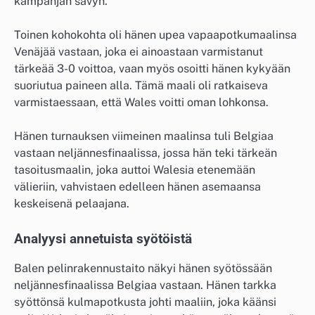
kampanjan sävyn.
Toinen kohokohta oli hänen upea vapaapotkumaalinsa
Venäjää vastaan, joka ei ainoastaan varmistanut
tärkeää 3-0 voittoa, vaan myös osoitti hänen kykyään
suoriutua paineen alla. Tämä maali oli ratkaiseva
varmistaessaan, että Wales voitti oman lohkonsa.
Hänen turnauksen viimeinen maalinsa tuli Belgiaa
vastaan neljännesfinaalissa, jossa hän teki tärkeän
tasoitusmaalin, joka auttoi Walesia etenemään
välieriin, vahvistaen edelleen hänen asemaansa
keskeisenä pelaajana.
Analyysi annetuista syötöistä
Balen pelinrakennustaito näkyi hänen syötössään
neljännesfinaalissa Belgiaa vastaan. Hänen tarkka
syöttönsä kulmapotkusta johti maaliin, joka käänsi