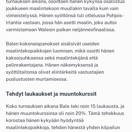
turnauksen aikana, osoittaen hänen kykynsä osallistua
joukkueen maalintekoon muullakin tavalla kuin vain
viimeistelyssä. Hänen syöttönsä tuli ottelussa Pohjois-
Irlantia vastaan, jossa hän asetti maalin, joka auttoi
varmistamaan Walesin paikan neljännesfinaalissa.
Balen kokonaispanokset sisälsivät useiden
maalintekopaikkojen luomisen, mikä osoitti hänen
kaksoisuhkaansa sekä maalintekijänä että
pelinrakentajana. Hänen näkemyksensä ja
syöttötaitonsa olivat elintärkeitä vastustajien
puolustusten murtamisessa.
Tehdyt laukaukset ja muuntokurssit
Koko turnauksen aikana Bale teki noin 15 laukausta, ja
hänen muuntokurssinsa oli noin 20%. Tämä tehokkuus
korostaa hänen kykyään hyödyntää
maalintekopaikkoja, tehden hänestä yhden kilpailun