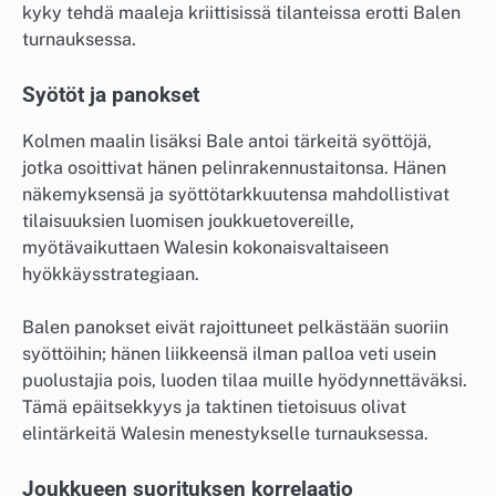
kyky tehdä maaleja kriittisissä tilanteissa erotti Balen
turnauksessa.
Syötöt ja panokset
Kolmen maalin lisäksi Bale antoi tärkeitä syöttöjä,
jotka osoittivat hänen pelinrakennustaitonsa. Hänen
näkemyksensä ja syöttötarkkuutensa mahdollistivat
tilaisuuksien luomisen joukkuetovereille,
myötävaikuttaen Walesin kokonaisvaltaiseen
hyökkäysstrategiaan.
Balen panokset eivät rajoittuneet pelkästään suoriin
syöttöihin; hänen liikkeensä ilman palloa veti usein
puolustajia pois, luoden tilaa muille hyödynnettäväksi.
Tämä epäitsekkyys ja taktinen tietoisuus olivat
elintärkeitä Walesin menestykselle turnauksessa.
Joukkueen suorituksen korrelaatio