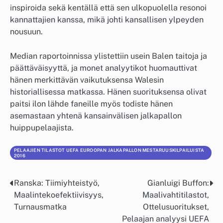
inspiroida sekä kentällä että sen ulkopuolella resonoi
kannattajien kanssa, mikä johti kansallisen ylpeyden
nousuun.
Median raportoinnissa ylistettiin usein Balen taitoja ja
päättäväisyyttä, ja monet analyytikot huomauttivat
hänen merkittävän vaikutuksensa Walesin
historiallisessa matkassa. Hänen suorituksensa olivat
paitsi ilon lähde faneille myös todiste hänen
asemastaan yhtenä kansainvälisen jalkapallon
huippupelaajista.
PELAAJIEN TILASTOT UEFA EUROOPAN JALKAPALLON MESTARUUSKILPAILUISTA
2016
Ranska: Tiimiyhteistyö,
Gianluigi Buffon:
Post
Maalintekoefektiivisyys,
Maalivahtitilastot,
navigation
Turnausmatka
Ottelusuoritukset,
Pelaajan analyysi UEFA