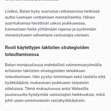
Lisäksi, Balen kyky suoriutua ratkaisevissa hetkissä
auttoi luomaan voittamisen mentaliteettia. Hänen
suorituksensa herättivät uskoa joukkueessa,
kannustaen heitä ylittämään rajansa ja pyrkimään
menestykseen vahvempia vastustajia vastaan.
Rooli käytettyjen taktisten strategioiden
toteuttamisessa
Balen monipuolisuus mahdollisti valmennusryhmälle
erilaisten taktisten strategioiden tehokkaan
toteuttamisen. Hän pystyi toimimaan sekä laidalla että
hyökkääjänä, mukautuen joukkueen tarpeisiin
otteluissa. Tämä mukautuvuus antoi Walesille
joustavuutta hyödyntää vastustajien heikkouksia, mikä
johti usein onnistuneisiin vastahyökkäyksiin.