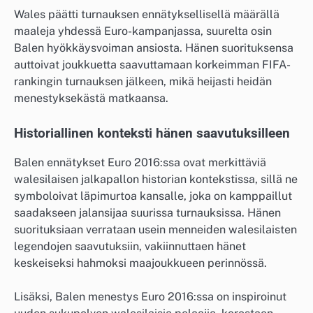
Wales päätti turnauksen ennätyksellisellä määrällä
maaleja yhdessä Euro-kampanjassa, suurelta osin
Balen hyökkäysvoiman ansiosta. Hänen suorituksensa
auttoivat joukkuetta saavuttamaan korkeimman FIFA-
rankingin turnauksen jälkeen, mikä heijasti heidän
menestyksekästä matkaansa.
Historiallinen konteksti hänen saavutuksilleen
Balen ennätykset Euro 2016:ssa ovat merkittäviä
walesilaisen jalkapallon historian kontekstissa, sillä ne
symboloivat läpimurtoa kansalle, joka on kamppaillut
saadakseen jalansijaa suurissa turnauksissa. Hänen
suorituksiaan verrataan usein menneiden walesilaisten
legendojen saavutuksiin, vakiinnuttaen hänet
keskeiseksi hahmoksi maajoukkueen perinnössä.
Lisäksi, Balen menestys Euro 2016:ssa on inspiroinut