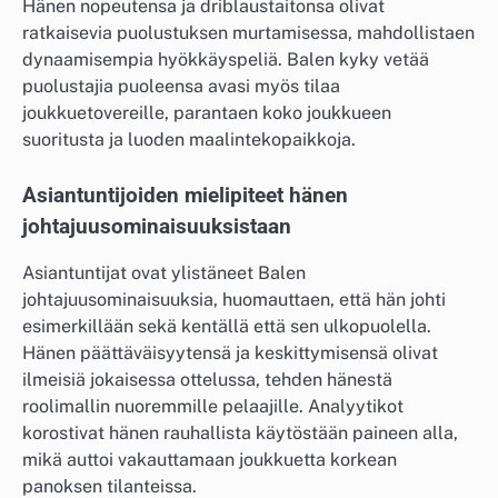
Hänen nopeutensa ja driblaustaitonsa olivat
ratkaisevia puolustuksen murtamisessa, mahdollistaen
dynaamisempia hyökkäyspeliä. Balen kyky vetää
puolustajia puoleensa avasi myös tilaa
joukkuetovereille, parantaen koko joukkueen
suoritusta ja luoden maalintekopaikkoja.
Asiantuntijoiden mielipiteet hänen
johtajuusominaisuuksistaan
Asiantuntijat ovat ylistäneet Balen
johtajuusominaisuuksia, huomauttaen, että hän johti
esimerkillään sekä kentällä että sen ulkopuolella.
Hänen päättäväisyytensä ja keskittymisensä olivat
ilmeisiä jokaisessa ottelussa, tehden hänestä
roolimallin nuoremmille pelaajille. Analyytikot
korostivat hänen rauhallista käytöstään paineen alla,
mikä auttoi vakauttamaan joukkuetta korkean
panoksen tilanteissa.