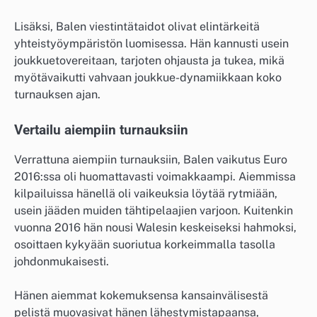
Lisäksi, Balen viestintätaidot olivat elintärkeitä
yhteistyöympäristön luomisessa. Hän kannusti usein
joukkuetovereitaan, tarjoten ohjausta ja tukea, mikä
myötävaikutti vahvaan joukkue-dynamiikkaan koko
turnauksen ajan.
Vertailu aiempiin turnauksiin
Verrattuna aiempiin turnauksiin, Balen vaikutus Euro
2016:ssa oli huomattavasti voimakkaampi. Aiemmissa
kilpailuissa hänellä oli vaikeuksia löytää rytmiään,
usein jääden muiden tähtipelaajien varjoon. Kuitenkin
vuonna 2016 hän nousi Walesin keskeiseksi hahmoksi,
osoittaen kykyään suoriutua korkeimmalla tasolla
johdonmukaisesti.
Hänen aiemmat kokemuksensa kansainvälisestä
pelistä muovasivat hänen lähestymistapaansa,