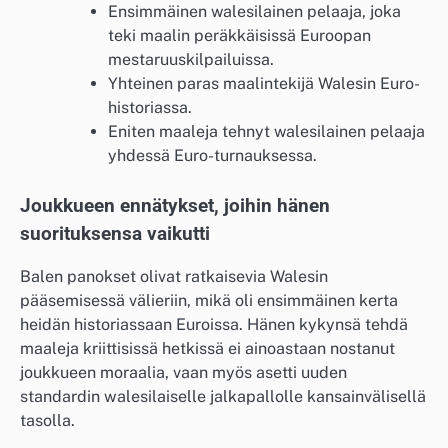
Ensimmäinen walesilainen pelaaja, joka
teki maalin peräkkäisissä Euroopan
mestaruuskilpailuissa.
Yhteinen paras maalintekijä Walesin Euro-
historiassa.
Eniten maaleja tehnyt walesilainen pelaaja
yhdessä Euro-turnauksessa.
Joukkueen ennätykset, joihin hänen
suorituksensa vaikutti
Balen panokset olivat ratkaisevia Walesin
pääsemisessä välieriin, mikä oli ensimmäinen kerta
heidän historiassaan Euroissa. Hänen kykynsä tehdä
maaleja kriittisissä hetkissä ei ainoastaan nostanut
joukkueen moraalia, vaan myös asetti uuden
standardin walesilaiselle jalkapallolle kansainvälisellä
tasolla.