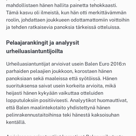
mahdollistaen hänen hallita painetta tehokkaasti.
Tämä kasvu oli ilmeistä, kun hän otti merkittävämmän
roolin, johdattaen joukkueen odottamattomiin voittoihin
ja tehden ratkaisevia panoksia tärkeissä otteluissa.
Pelaajarankingit ja analyysit
urheiluasiantuntijoilta
Urheiluasiantuntijat arvioivat usein Balen Euro 2016:n
parhaiden pelaajien joukkoon, korostaen hänen
panoksiaan sekä maaleissa että syötöissä. Hänen
suorituksensa saivat usein korkeita arvioita, mikä
heijasti hänen kykyään vaikuttaa otteluiden
lopputuloksiin positiivisesti. Analyytikot huomauttivat,
että Balen maalintekotaito yhdistettynä hänen
pelinrakennustaitoihinsa teki hänestä kaksoisuhan
kentällä.