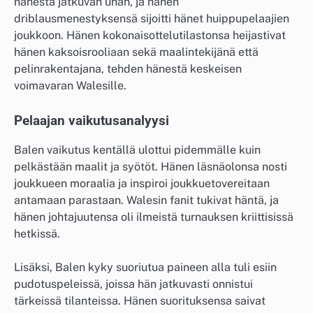
hänestä jatkuvan uhan, ja hänen
driblausmenestyksensä sijoitti hänet huippupelaajien
joukkoon. Hänen kokonaisottelutilastonsa heijastivat
hänen kaksoisrooliaan sekä maalintekijänä että
pelinrakentajana, tehden hänestä keskeisen
voimavaran Walesille.
Pelaajan vaikutusanalyysi
Balen vaikutus kentällä ulottui pidemmälle kuin
pelkästään maalit ja syötöt. Hänen läsnäolonsa nosti
joukkueen moraalia ja inspiroi joukkuetovereitaan
antamaan parastaan. Walesin fanit tukivat häntä, ja
hänen johtajuutensa oli ilmeistä turnauksen kriittisissä
hetkissä.
Lisäksi, Balen kyky suoriutua paineen alla tuli esiin
pudotuspeleissä, joissa hän jatkuvasti onnistui
tärkeissä tilanteissa. Hänen suorituksensa saivat