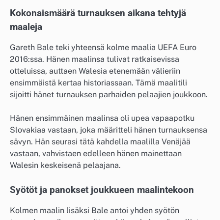
Kokonaismäärä turnauksen aikana tehtyjä
maaleja
Gareth Bale teki yhteensä kolme maalia UEFA Euro
2016:ssa. Hänen maalinsa tulivat ratkaisevissa
otteluissa, auttaen Walesia etenemään välieriin
ensimmäistä kertaa historiassaan. Tämä maalitili
sijoitti hänet turnauksen parhaiden pelaajien joukkoon.
Hänen ensimmäinen maalinsa oli upea vapaapotku
Slovakiaa vastaan, joka määritteli hänen turnauksensa
sävyn. Hän seurasi tätä kahdella maalilla Venäjää
vastaan, vahvistaen edelleen hänen mainettaan
Walesin keskeisenä pelaajana.
Syötöt ja panokset joukkueen maalintekoon
Kolmen maalin lisäksi Bale antoi yhden syötön