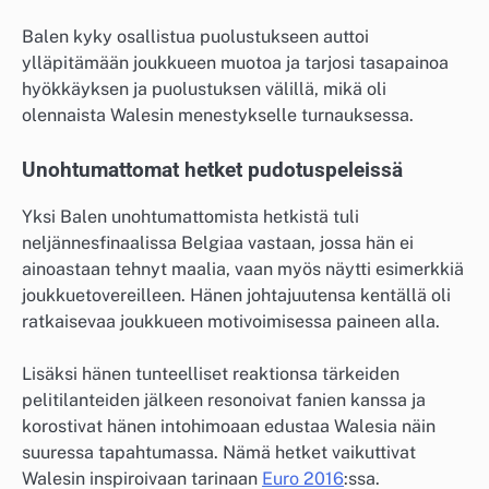
Balen kyky osallistua puolustukseen auttoi
ylläpitämään joukkueen muotoa ja tarjosi tasapainoa
hyökkäyksen ja puolustuksen välillä, mikä oli
olennaista Walesin menestykselle turnauksessa.
Unohtumattomat hetket pudotuspeleissä
Yksi Balen unohtumattomista hetkistä tuli
neljännesfinaalissa Belgiaa vastaan, jossa hän ei
ainoastaan tehnyt maalia, vaan myös näytti esimerkkiä
joukkuetovereilleen. Hänen johtajuutensa kentällä oli
ratkaisevaa joukkueen motivoimisessa paineen alla.
Lisäksi hänen tunteelliset reaktionsa tärkeiden
pelitilanteiden jälkeen resonoivat fanien kanssa ja
korostivat hänen intohimoaan edustaa Walesia näin
suuressa tapahtumassa. Nämä hetket vaikuttivat
Walesin inspiroivaan tarinaan
Euro 2016
:ssa.