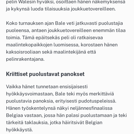
pelin Walesin hyväksi, osoittaen hänen näkemyksensä
ja kykynsä luoda tilaisuuksia joukkuetovereilleen.
Koko turnauksen ajan Bale veti jatkuvasti puolustajia
puoleensa, antaen joukkuetovereilleen enemmän tilaa
toimia. Tämä epäitsekäs peli oli ratkaisevaa
maalintekopaikkojen luomisessa, korostaen hänen
kaksoisrooliaan sekä maalintekijänä että
pelinrakentajana.
Kriittiset puolustavat panokset
Vaikka hänet tunnetaan ensisijaisesti
hyökkäysvoimastaan, Bale teki myös merkittäviä
puolustavia panoksia, erityisesti pudotuspeleissä.
Hänen työskentelynsä näkyi neljännesfinaalissa
Belgiaa vastaan, jossa hän palasi puolustamaan ja teki
tärkeitä taklauksia, jotka häiritsivät Belgian
hyökkäystä.