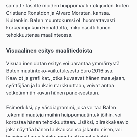
samalle tasolle muiden huippumaalintekijöiden, kuten
Cristiano Ronaldon ja Alvaro Moratan, kanssa.
Kuitenkin, Balen muuntokurssi oli huomattavasti
korkeampi kuin Ronaldolla, mikä osoitti hänen
tehokkuutensa maalinteossa.
Visuaalinen esitys maalitiedoista
Visuaalinen datan esitys voi parantaa ymmärrystä
Balen maalinteko-vaikutuksesta Euro 2016:ssa.
Kaaviot ja grafiikat, jotka kuvaavat hänen maalejaan,
syöttöjään ja laukaisutarkkuuttaan, voivat antaa
selkeämmän kuvan hänen panoksestaan.
Esimerkiksi, pylväsdiagrammi, joka vertaa Balen
tekemiä maaleja muihin huippumaalintekijöihin, voi
korostaa hänen tehokkuuttaan. Lisäksi, piirakkakaavio,
joka näyttää hänen laukauksensa jakautumisen, voi
havainnollistaa kuinka monta oli maalia kohti