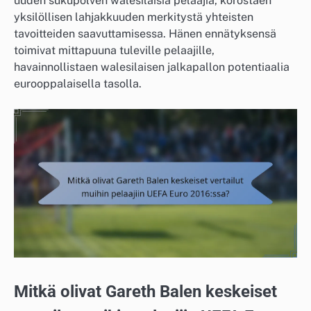
uuden sukupolven walesilaisia pelaajia, korostaen
yksilöllisen lahjakkuuden merkitystä yhteisten
tavoitteiden saavuttamisessa. Hänen ennätyksensä
toimivat mittapuuna tuleville pelaajille,
havainnollistaen walesilaisen jalkapallon potentiaalia
eurooppalaisella tasolla.
Mitkä olivat Gareth Balen keskeiset