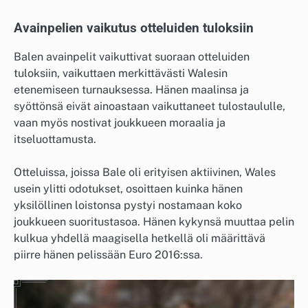
Avainpelien vaikutus otteluiden tuloksiin
Balen avainpelit vaikuttivat suoraan otteluiden
tuloksiin, vaikuttaen merkittävästi Walesin
etenemiseen turnauksessa. Hänen maalinsa ja
syöttönsä eivät ainoastaan vaikuttaneet tulostaululle,
vaan myös nostivat joukkueen moraalia ja
itseluottamusta.
Otteluissa, joissa Bale oli erityisen aktiivinen, Wales
usein ylitti odotukset, osoittaen kuinka hänen
yksilöllinen loistonsa pystyi nostamaan koko
joukkueen suoritustasoa. Hänen kykynsä muuttaa pelin
kulkua yhdellä maagisella hetkellä oli määrittävä
piirre hänen pelissään Euro 2016:ssa.