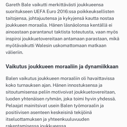
Gareth Bale vaikutti merkittävästi joukkueensa
suoritukseen UEFA Euro 2016:ssa poikkeuksellisten
taitojensa, johtajuutensa ja kykyjensä kautta nostaa
joukkueen moraalia. Hänen läsnäolonsa kentällä ei
ainoastaan parantanut taktista toteutusta, vaan myös
inspiroi joukkuetovereitaan antamaan parastaan, mikä
myötävaikutti Walesin uskomattomaan matkaan
välieriin.
Vaikutus joukkueen moraaliin ja dynamiikkaan
Balen vaikutus joukkueen moraaliin oli havaittavissa
koko turnauksen ajan. Hänen innostuksensa ja
sitoutumisensa peliin motivoivat joukkuetovereitaan,
luoden yhtenäisen ryhmän, joka toimi hyvin yhdessä.
Pelaajat mainitsivat usein Balen työmoraalin ja
positiivisen asenteen keskeisinä tekijöinä
itseluottamuksen ja yhteenkuuluvuuden
rakentamisessa joukkueessa.