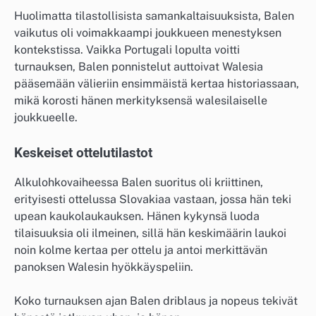
Huolimatta tilastollisista samankaltaisuuksista, Balen
vaikutus oli voimakkaampi joukkueen menestyksen
kontekstissa. Vaikka Portugali lopulta voitti
turnauksen, Balen ponnistelut auttoivat Walesia
pääsemään välieriin ensimmäistä kertaa historiassaan,
mikä korosti hänen merkityksensä walesilaiselle
joukkueelle.
Keskeiset ottelutilastot
Alkulohkovaiheessa Balen suoritus oli kriittinen,
erityisesti ottelussa Slovakiaa vastaan, jossa hän teki
upean kaukolaukauksen. Hänen kykynsä luoda
tilaisuuksia oli ilmeinen, sillä hän keskimäärin laukoi
noin kolme kertaa per ottelu ja antoi merkittävän
panoksen Walesin hyökkäyspeliin.
Koko turnauksen ajan Balen driblaus ja nopeus tekivät