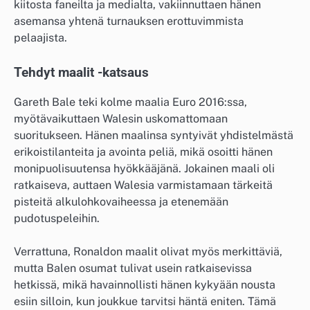
kiitosta faneilta ja medialta, vakiinnuttaen hänen
asemansa yhtenä turnauksen erottuvimmista
pelaajista.
Tehdyt maalit -katsaus
Gareth Bale teki kolme maalia Euro 2016:ssa,
myötävaikuttaen Walesin uskomattomaan
suoritukseen. Hänen maalinsa syntyivät yhdistelmästä
erikoistilanteita ja avointa peliä, mikä osoitti hänen
monipuolisuutensa hyökkääjänä. Jokainen maali oli
ratkaiseva, auttaen Walesia varmistamaan tärkeitä
pisteitä alkulohkovaiheessa ja etenemään
pudotuspeleihin.
Verrattuna, Ronaldon maalit olivat myös merkittäviä,
mutta Balen osumat tulivat usein ratkaisevissa
hetkissä, mikä havainnollisti hänen kykyään nousta
esiin silloin, kun joukkue tarvitsi häntä eniten. Tämä