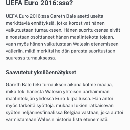
UEFA Euro 2016:ssa?
UEFA Euro 2016:ssa Gareth Bale asetti useita
merkittäviä ennätyksiä, jotka korostivat hänen
vaikutustaan turnaukseen. Hänen suorituksensa eivät
ainoastaan osoittaneet hänen maalintekotaitojaan,
vaan myös hänen vaikutustaan Walesin etenemiseen
välieriin, mikä merkitsi heidän parasta suoritustaan
suuressa turnauksessa.
Saavutetut yksilöennätykset
Gareth Bale teki turnauksen aikana kolme maalia,
mikä teki hänestä Walesin yhteisen parhaimman
maalintekijän yhdessä Euro-kilpailussa. Hän antoi
myös tärkeitä syöttöjä, mukaan lukien ratkaisevan
syötön neljännesfinaalissa Belgiaa vastaan, joka auttoi
varmistamaan Walesin historiallista etenemistä.