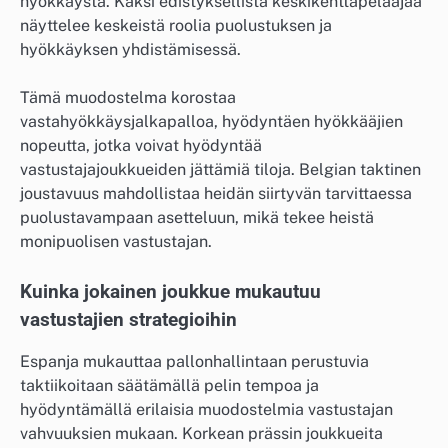
hyökkäystä. Kaksi edistyksellistä keskikenttäpelaajaa
näyttelee keskeistä roolia puolustuksen ja
hyökkäyksen yhdistämisessä.
Tämä muodostelma korostaa
vastahyökkäysjalkapalloa, hyödyntäen hyökkääjien
nopeutta, jotka voivat hyödyntää
vastustajajoukkueiden jättämiä tiloja. Belgian taktinen
joustavuus mahdollistaa heidän siirtyvän tarvittaessa
puolustavampaan asetteluun, mikä tekee heistä
monipuolisen vastustajan.
Kuinka jokainen joukkue mukautuu
vastustajien strategioihin
Espanja mukauttaa pallonhallintaan perustuvia
taktiikoitaan säätämällä pelin tempoa ja
hyödyntämällä erilaisia muodostelmia vastustajan
vahvuuksien mukaan. Korkean prässin joukkueita