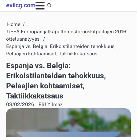
Skip
evilcg.com
to
content
Home
UEFA Euroopan jalkapallomestaruuskilpailujen 2016
otteluanalyyssi
Espanja vs. Belgia: Erikoistilanteiden tehokkuus,
Pelaajien kohtaamiset, Taktiikkakatsaus
Espanja vs. Belgia:
Erikoistilanteiden tehokkuus,
Pelaajien kohtaamiset,
Taktiikkakatsaus
03/02/2026
Elif Yılmaz