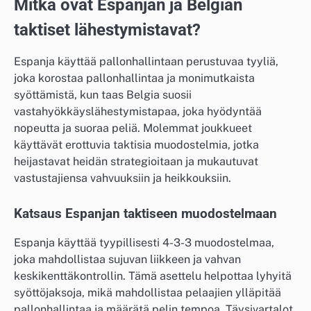
Mitkä ovat Espanjan ja Belgian
taktiset lähestymistavat?
Espanja käyttää pallonhallintaan perustuvaa tyyliä,
joka korostaa pallonhallintaa ja monimutkaista
syöttämistä, kun taas Belgia suosii
vastahyökkäyslähestymistapaa, joka hyödyntää
nopeutta ja suoraa peliä. Molemmat joukkueet
käyttävät erottuvia taktisia muodostelmia, jotka
heijastavat heidän strategioitaan ja mukautuvat
vastustajiensa vahvuuksiin ja heikkouksiin.
Katsaus Espanjan taktiseen muodostelmaan
Espanja käyttää tyypillisesti 4-3-3 muodostelmaa,
joka mahdollistaa sujuvan liikkeen ja vahvan
keskikenttäkontrollin. Tämä asettelu helpottaa lyhyitä
syöttöjaksoja, mikä mahdollistaa pelaajien ylläpitää
pallonhallintaa ja määrätä pelin tempoa. Täysivartalot