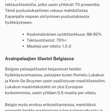
taklaustilastoilla, jotka usein ylittävät 70 prosenttia.
Tämä puolustuksellinen vakaus mahdollistaa
Espanjalle nopean siirtymisen puolustuksesta
hyökkäykseen.
Keskimääräinen syöttötarkkuus: 88-92%
Taklaustilastot: 70%+
Maaleja per ottelu: 1.5-2
Avainpelaajien tilastot Belgiassa
Belgian pelaajatilastot heijastavat heidän
hyökkäysvoimaansa, pelaajien kuten Romelu Lukakun
ja Kevin De Bruynen usein osallistuvan maalitilastoihin.
Lukakun maalintekotahti on yksi Euroopan
korkeimmista, usein ylittäen 0.5 maalia per ottelu.
Belgia myös erottuu erikoistilanteissa, merkittävä
prosentti heidän maaleistaan tulee kulmapotkuista ja