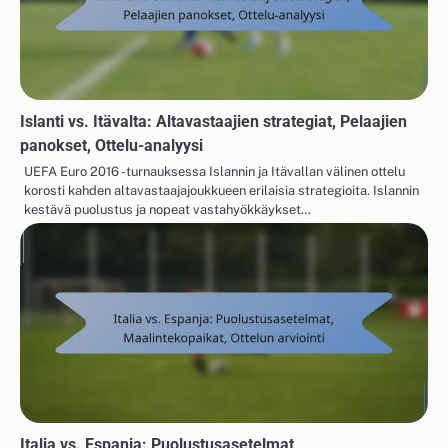
Islanti vs. Itävalta: Altavastaajien strategiat, Pelaajien
panokset, Ottelu-analyysi
UEFA Euro 2016 -turnauksessa Islannin ja Itävallan välinen ottelu
korosti kahden altavastaajajoukkueen erilaisia strategioita. Islannin
kestävä puolustus ja nopeat vastahyökkäykset…
Italia vs. Espanja: Puolustusasetelmat,