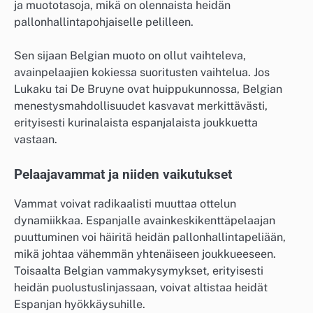
ja muototasoja, mikä on olennaista heidän
pallonhallintapohjaiselle pelilleen.
Sen sijaan Belgian muoto on ollut vaihteleva,
avainpelaajien kokiessa suoritusten vaihtelua. Jos
Lukaku tai De Bruyne ovat huippukunnossa, Belgian
menestysmahdollisuudet kasvavat merkittävästi,
erityisesti kurinalaista espanjalaista joukkuetta
vastaan.
Pelaajavammat ja niiden vaikutukset
Vammat voivat radikaalisti muuttaa ottelun
dynamiikkaa. Espanjalle avainkeskikenttäpelaajan
puuttuminen voi häiritä heidän pallonhallintapeliään,
mikä johtaa vähemmän yhtenäiseen joukkueeseen.
Toisaalta Belgian vammakysymykset, erityisesti
heidän puolustuslinjassaan, voivat altistaa heidät
Espanjan hyökkäysuhille.