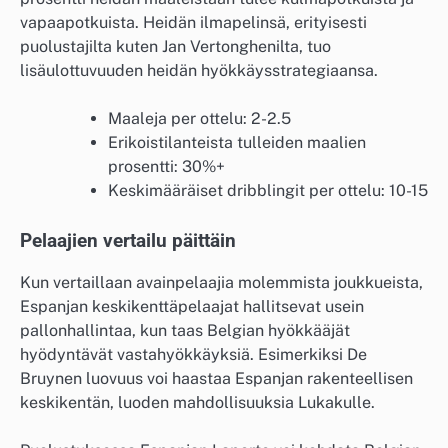
vapaapotkuista. Heidän ilmapelinsä, erityisesti
puolustajilta kuten Jan Vertonghenilta, tuo
lisäulottuvuuden heidän hyökkäysstrategiaansa.
Maaleja per ottelu: 2-2.5
Erikoistilanteista tulleiden maalien
prosentti: 30%+
Keskimääräiset dribblingit per ottelu: 10-15
Pelaajien vertailu päittäin
Kun vertaillaan avainpelaajia molemmista joukkueista,
Espanjan keskikenttäpelaajat hallitsevat usein
pallonhallintaa, kun taas Belgian hyökkääjät
hyödyntävät vastahyökkäyksiä. Esimerkiksi De
Bruynen luovuus voi haastaa Espanjan rakenteellisen
keskikentän, luoden mahdollisuuksia Lukakulle.