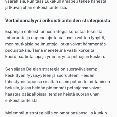
vaarallisia, kun taas Lukakun ilmapeli tekee hänestä
jatkuvan uhan erikoistilanteissa.
Vertailuanalyysi erikoistilanteiden strategioista
Espanjan erikoistilannestrategia korostaa teknistä
taituruutta ja nopeaa ajattelua, usein valiten lyhyitä,
monimutkaisia pelimuotoja, jotka voivat hämmentää
puolustuksia. Tämä menetelmä vaatii korkeita
koordinaatiotasoja ja ymmärrystä pelaajien kesken.
Sen sijaan Belgian strategia on suoraviivaisempi,
keskittyen fyysisyyteen ja suoruuteen. Heidän
lähestymistapansa sisältää usein pallon toimittamisen
boksiin, jossa heidän pidemmät pelaajansa voivat
haastaa pääpalloissa, tehden heistä suoran uhan
erikoistilanteista.
Molemmilla strategioilla on omat ansionsa, ja kunkin