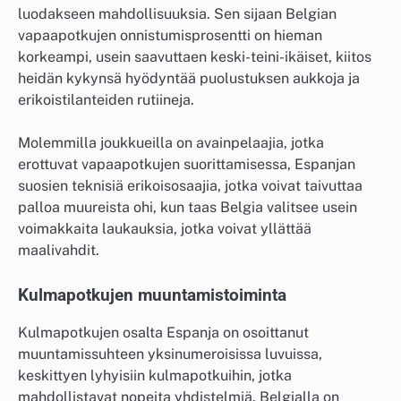
luodakseen mahdollisuuksia. Sen sijaan Belgian
vapaapotkujen onnistumisprosentti on hieman
korkeampi, usein saavuttaen keski-teini-ikäiset, kiitos
heidän kykynsä hyödyntää puolustuksen aukkoja ja
erikoistilanteiden rutiineja.
Molemmilla joukkueilla on avainpelaajia, jotka
erottuvat vapaapotkujen suorittamisessa, Espanjan
suosien teknisiä erikoisosaajia, jotka voivat taivuttaa
palloa muureista ohi, kun taas Belgia valitsee usein
voimakkaita laukauksia, jotka voivat yllättää
maalivahdit.
Kulmapotkujen muuntamistoiminta
Kulmapotkujen osalta Espanja on osoittanut
muuntamissuhteen yksinumeroisissa luvuissa,
keskittyen lyhyisiin kulmapotkuihin, jotka
mahdollistavat nopeita yhdistelmiä. Belgialla on