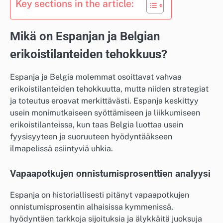
Key sections in the article:
Mikä on Espanjan ja Belgian
erikoistilanteiden tehokkuus?
Espanja ja Belgia molemmat osoittavat vahvaa
erikoistilanteiden tehokkuutta, mutta niiden strategiat
ja toteutus eroavat merkittävästi. Espanja keskittyy
usein monimutkaiseen syöttämiseen ja liikkumiseen
erikoistilanteissa, kun taas Belgia luottaa usein
fyysisyyteen ja suoruuteen hyödyntääkseen
ilmapelissä esiintyviä uhkia.
Vapaapotkujen onnistumisprosenttien analyysi
Espanja on historiallisesti pitänyt vapaapotkujen
onnistumisprosentin alhaisissa kymmenissä,
hyödyntäen tarkkoja sijoituksia ja älykkäitä juoksuja