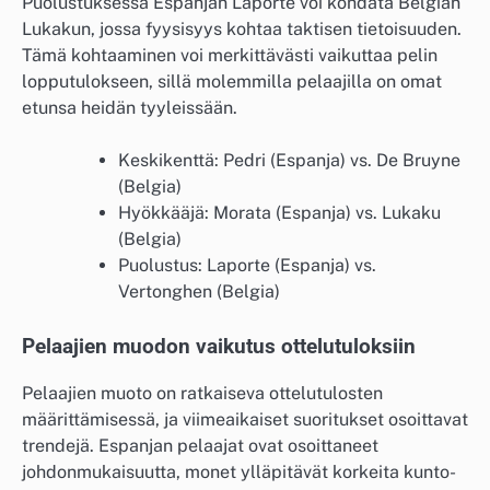
Puolustuksessa Espanjan Laporte voi kohdata Belgian
Lukakun, jossa fyysisyys kohtaa taktisen tietoisuuden.
Tämä kohtaaminen voi merkittävästi vaikuttaa pelin
lopputulokseen, sillä molemmilla pelaajilla on omat
etunsa heidän tyyleissään.
Keskikenttä: Pedri (Espanja) vs. De Bruyne
(Belgia)
Hyökkääjä: Morata (Espanja) vs. Lukaku
(Belgia)
Puolustus: Laporte (Espanja) vs.
Vertonghen (Belgia)
Pelaajien muodon vaikutus ottelutuloksiin
Pelaajien muoto on ratkaiseva ottelutulosten
määrittämisessä, ja viimeaikaiset suoritukset osoittavat
trendejä. Espanjan pelaajat ovat osoittaneet
johdonmukaisuutta, monet ylläpitävät korkeita kunto-