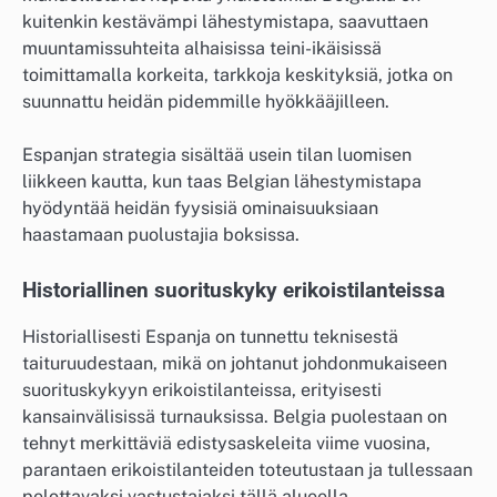
kuitenkin kestävämpi lähestymistapa, saavuttaen
muuntamissuhteita alhaisissa teini-ikäisissä
toimittamalla korkeita, tarkkoja keskityksiä, jotka on
suunnattu heidän pidemmille hyökkääjilleen.
Espanjan strategia sisältää usein tilan luomisen
liikkeen kautta, kun taas Belgian lähestymistapa
hyödyntää heidän fyysisiä ominaisuuksiaan
haastamaan puolustajia boksissa.
Historiallinen suorituskyky erikoistilanteissa
Historiallisesti Espanja on tunnettu teknisestä
taituruudestaan, mikä on johtanut johdonmukaiseen
suorituskykyyn erikoistilanteissa, erityisesti
kansainvälisissä turnauksissa. Belgia puolestaan on
tehnyt merkittäviä edistysaskeleita viime vuosina,
parantaen erikoistilanteiden toteutustaan ja tullessaan
pelottavaksi vastustajaksi tällä alueella.