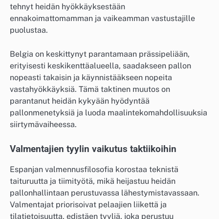
tehnyt heidän hyökkäyksestään
ennakoimattomamman ja vaikeamman vastustajille
puolustaa.
Belgia on keskittynyt parantamaan prässipeliään,
erityisesti keskikenttäalueella, saadakseen pallon
nopeasti takaisin ja käynnistääkseen nopeita
vastahyökkäyksiä. Tämä taktinen muutos on
parantanut heidän kykyään hyödyntää
pallonmenetyksiä ja luoda maalintekomahdollisuuksia
siirtymävaiheessa.
Valmentajien tyylin vaikutus taktiikoihin
Espanjan valmennusfilosofia korostaa teknistä
taituruutta ja tiimityötä, mikä heijastuu heidän
pallonhallintaan perustuvassa lähestymistavassaan.
Valmentajat priorisoivat pelaajien liikettä ja
tilatietoisuutta, edistäen tyyliä, joka perustuu