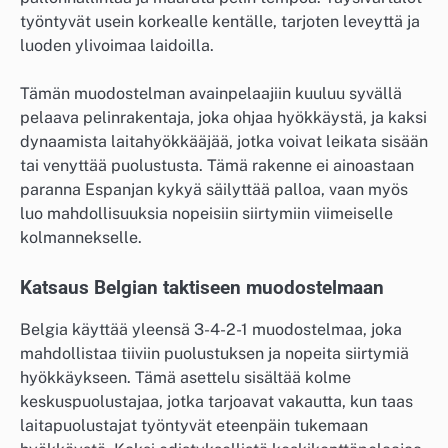
työntyvät usein korkealle kentälle, tarjoten leveyttä ja
luoden ylivoimaa laidoilla.
Tämän muodostelman avainpelaajiin kuuluu syvällä
pelaava pelinrakentaja, joka ohjaa hyökkäystä, ja kaksi
dynaamista laitahyökkääjää, jotka voivat leikata sisään
tai venyttää puolustusta. Tämä rakenne ei ainoastaan
paranna Espanjan kykyä säilyttää palloa, vaan myös
luo mahdollisuuksia nopeisiin siirtymiin viimeiselle
kolmannekselle.
Katsaus Belgian taktiseen muodostelmaan
Belgia käyttää yleensä 3-4-2-1 muodostelmaa, joka
mahdollistaa tiiviin puolustuksen ja nopeita siirtymiä
hyökkäykseen. Tämä asettelu sisältää kolme
keskuspuolustajaa, jotka tarjoavat vakautta, kun taas
laitapuolustajat työntyvät eteenpäin tukemaan