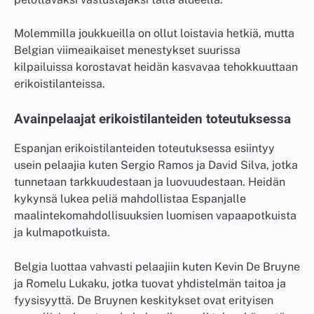
Molemmilla joukkueilla on ollut loistavia hetkiä, mutta
Belgian viimeaikaiset menestykset suurissa
kilpailuissa korostavat heidän kasvavaa tehokkuuttaan
erikoistilanteissa.
Avainpelaajat erikoistilanteiden toteutuksessa
Espanjan erikoistilanteiden toteutuksessa esiintyy
usein pelaajia kuten Sergio Ramos ja David Silva, jotka
tunnetaan tarkkuudestaan ja luovuudestaan. Heidän
kykynsä lukea peliä mahdollistaa Espanjalle
maalintekomahdollisuuksien luomisen vapaapotkuista
ja kulmapotkuista.
Belgia luottaa vahvasti pelaajiin kuten Kevin De Bruyne
ja Romelu Lukaku, jotka tuovat yhdistelmän taitoa ja
fyysisyyttä. De Bruynen keskitykset ovat erityisen