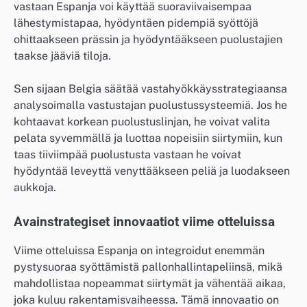
vastaan Espanja voi käyttää suoraviivaisempaa
lähestymistapaa, hyödyntäen pidempiä syöttöjä
ohittaakseen prässin ja hyödyntääkseen puolustajien
taakse jääviä tiloja.
Sen sijaan Belgia säätää vastahyökkäysstrategiaansa
analysoimalla vastustajan puolustussysteemiä. Jos he
kohtaavat korkean puolustuslinjan, he voivat valita
pelata syvemmällä ja luottaa nopeisiin siirtymiin, kun
taas tiiviimpää puolustusta vastaan he voivat
hyödyntää leveyttä venyttääkseen peliä ja luodakseen
aukkoja.
Avainstrategiset innovaatiot viime otteluissa
Viime otteluissa Espanja on integroidut enemmän
pystysuoraa syöttämistä pallonhallintapeliinsä, mikä
mahdollistaa nopeammat siirtymät ja vähentää aikaa,
joka kuluu rakentamisvaiheessa. Tämä innovaatio on