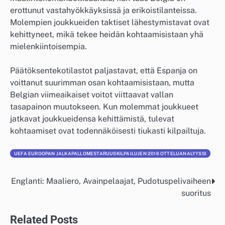
erottunut vastahyökkäyksissä ja erikoistilanteissa.
Molempien joukkueiden taktiset lähestymistavat ovat
kehittyneet, mikä tekee heidän kohtaamisistaan yhä
mielenkiintoisempia.
Päätöksentekotilastot paljastavat, että Espanja on
voittanut suurimman osan kohtaamisistaan, mutta
Belgian viimeaikaiset voitot viittaavat vallan
tasapainon muutokseen. Kun molemmat joukkueet
jatkavat joukkueidensa kehittämistä, tulevat
kohtaamiset ovat todennäköisesti tiukasti kilpailtuja.
UEFA EUROOPAN JALKAPALLOMESTARUUSKILPAILUJEN 2016 OTTELUANALYYSSI
Englanti: Maaliero, Avainpelaajat, Pudotuspelivaiheen
Post
suoritus
navigation
Related Posts