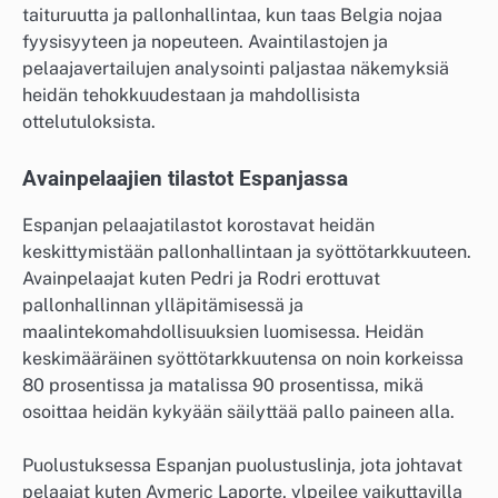
taituruutta ja pallonhallintaa, kun taas Belgia nojaa
fyysisyyteen ja nopeuteen. Avaintilastojen ja
pelaajavertailujen analysointi paljastaa näkemyksiä
heidän tehokkuudestaan ja mahdollisista
ottelutuloksista.
Avainpelaajien tilastot Espanjassa
Espanjan pelaajatilastot korostavat heidän
keskittymistään pallonhallintaan ja syöttötarkkuuteen.
Avainpelaajat kuten Pedri ja Rodri erottuvat
pallonhallinnan ylläpitämisessä ja
maalintekomahdollisuuksien luomisessa. Heidän
keskimääräinen syöttötarkkuutensa on noin korkeissa
80 prosentissa ja matalissa 90 prosentissa, mikä
osoittaa heidän kykyään säilyttää pallo paineen alla.
Puolustuksessa Espanjan puolustuslinja, jota johtavat
pelaajat kuten Aymeric Laporte, ylpeilee vaikuttavilla