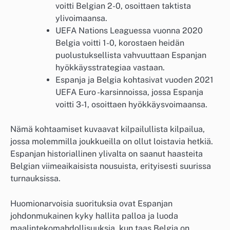
voitti Belgian 2-0, osoittaen taktista
ylivoimaansa.
UEFA Nations Leaguessa vuonna 2020
Belgia voitti 1-0, korostaen heidän
puolustuksellista vahvuuttaan Espanjan
hyökkäysstrategiaa vastaan.
Espanja ja Belgia kohtasivat vuoden 2021
UEFA Euro -karsinnoissa, jossa Espanja
voitti 3-1, osoittaen hyökkäysvoimaansa.
Nämä kohtaamiset kuvaavat kilpailullista kilpailua,
jossa molemmilla joukkueilla on ollut loistavia hetkiä.
Espanjan historiallinen ylivalta on saanut haasteita
Belgian viimeaikaisista nousuista, erityisesti suurissa
turnauksissa.
Huomionarvoisia suorituksia ovat Espanjan
johdonmukainen kyky hallita palloa ja luoda
maalintekomahdollisuuksia, kun taas Belgia on