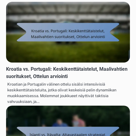
Kroatia vs. Portugali: Keskikenttätaistelut, Maalivahtien
suoritukset, Ottelun arviointi
Kroatian ja Portugalin välinen ottelu sisälsi intensiivisiä
keskikenttätaisteluita, jotka olivat keskeisiä pelin dynamiikan
muokkaamisessa. Molemmat joukkueet näyttivät taktisia
vahvuuksiaan, ja…